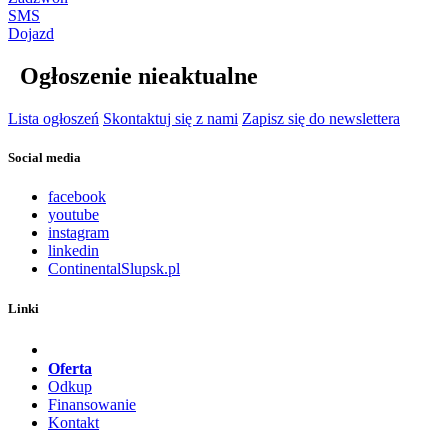
SMS
Dojazd
Ogłoszenie nieaktualne
Lista ogłoszeń
Skontaktuj się z nami
Zapisz się do newslettera
Social media
facebook
youtube
instagram
linkedin
ContinentalSlupsk.pl
Linki
Oferta
Odkup
Finansowanie
Kontakt