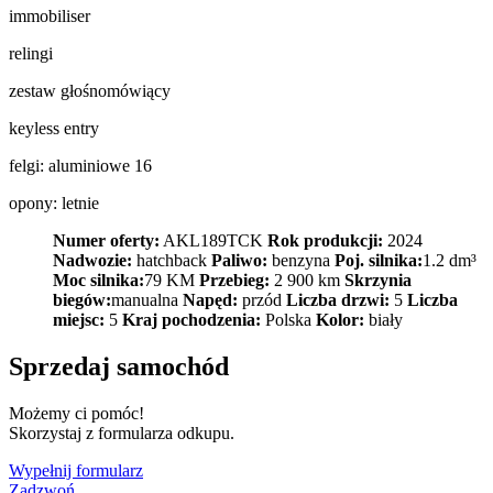
immobiliser
relingi
zestaw głośnomówiący
keyless entry
felgi: aluminiowe 16
opony: letnie
Numer oferty:
AKL189TCK
Rok produkcji:
2024
Nadwozie:
hatchback
Paliwo:
benzyna
Poj. silnika:
1.2 dm³
Moc silnika:
79 KM
Przebieg:
2 900 km
Skrzynia
biegów:
manualna
Napęd:
przód
Liczba drzwi:
5
Liczba
miejsc:
5
Kraj pochodzenia:
Polska
Kolor:
biały
Sprzedaj samochód
Możemy ci pomóc!
Skorzystaj z formularza odkupu.
Wypełnij formularz
Zadzwoń